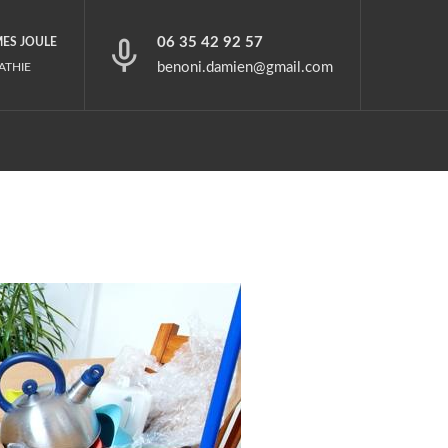
06 35 42 92 57
MES JOULE
benoni.damien@gmail.com
ATHIE