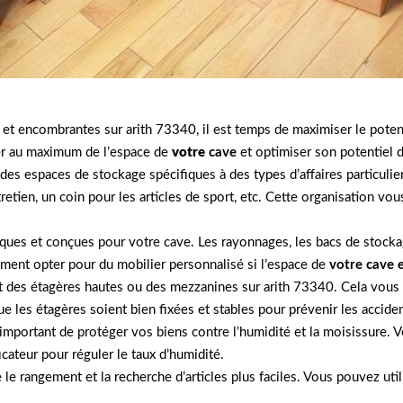
et encombrantes sur arith 73340, il est temps de maximiser le poten
iter au maximum de l’espace de
votre
cave
et optimiser son potentiel 
t des espaces de stockage spécifiques à des types d’affaires particul
tretien, un coin pour les articles de sport, etc. Cette organisation v
tiques et conçues pour votre cave. Les rayonnages, les bacs de stoc
ement opter pour du mobilier personnalisé si l’espace de
votre cave 
ant des étagères hautes ou des mezzanines sur arith 73340. Cela vou
ue les étagères soient bien fixées et stables pour prévenir les acciden
t important de protéger vos biens contre l’humidité et la moisissure.
cateur pour réguler le taux d’humidité.
e le rangement et la recherche d’articles plus faciles. Vous pouvez u