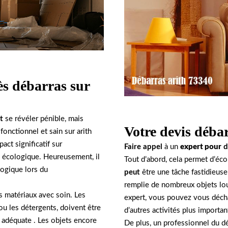
ès débarras sur
t
se révéler pénible, mais
Votre devis débar
onctionnel et sain sur arith
ct significatif sur
Faire appel
à un
expert pour
d
e écologique. Heureusement, il
Tout d’abord, cela permet d’éc
logique lors du
peut
être une tâche fastidieuse
remplie de nombreux objets lou
les matériaux avec soin. Les
expert, vous pouvez vous décha
 ou les détergents, doivent être
d’autres activités plus importa
 adéquate . Les objets encore
De plus, un professionnel du d