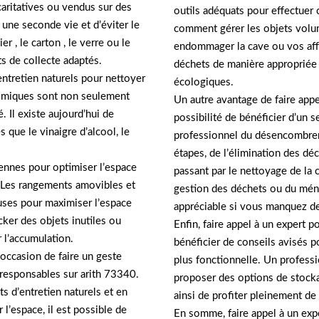
caritatives ou vendus sur des
outils adéquats pour effectuer c
une seconde vie et d’éviter le
comment gérer les objets volum
er , le carton , le verre ou le
endommager la cave ou vos affai
nts de collecte adaptés.
déchets de manière appropriée e
entretien naturels pour nettoyer
écologiques.
himiques sont non seulement
Un autre avantage de faire app
. Il existe aujourd’hui de
possibilité de bénéficier d’un s
s que le vinaigre d’alcool, le
professionnel du désencombrem
étapes, de l’élimination des déc
érennes pour optimiser l’espace
passant par le nettoyage de la 
. Les rangements amovibles et
gestion des déchets ou du ména
uses pour maximiser l’espace
appréciable si vous manquez d
cker des objets inutiles ou
Enfin, faire appel à un expert
r l’accumulation.
bénéficier de conseils avisés p
occasion de faire un geste
plus fonctionnelle. Un profes
responsables sur arith 73340.
proposer des options de stock
ts d’entretien naturels et en
ainsi de profiter pleinement de 
 l’espace, il est possible de
En somme, faire appel à un ex