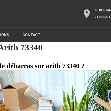
60 RUE JA
73540 LA B
TIONS
CONTACT
Arith 73340
de débarras sur arith 73340 ?