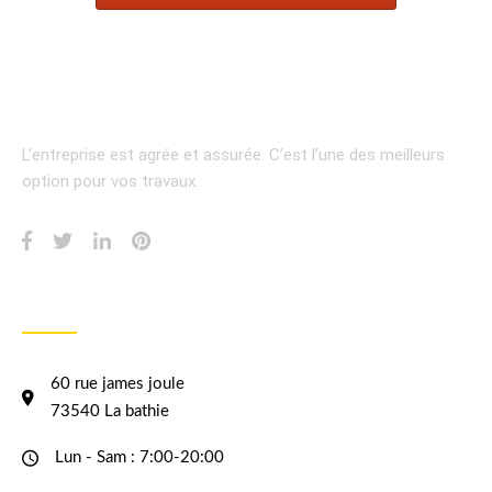
L’entreprise est agrée et assurée.
C’est l’une des meilleurs
option pour vos travaux.
INFORMATION
60 rue james joule
73540 La bathie
Lun - Sam : 7:00-20:00