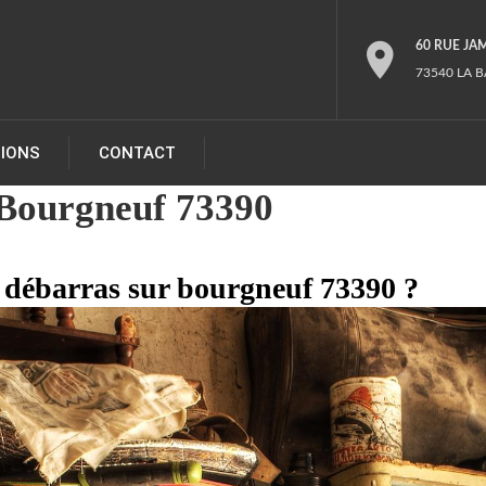
60 RUE JA
73540 LA B
TIONS
CONTACT
Bourgneuf 73390
s débarras sur bourgneuf 73390 ?