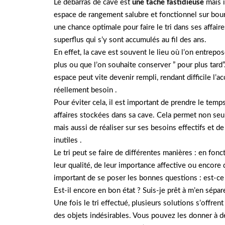
Le débarras de cave est
une tâche fastidieuse
mais i
espace de rangement salubre et fonctionnel sur bo
une chance optimale pour faire le tri dans ses affair
superflus qui s’y sont accumulés au fil des ans.
En effet, la cave est souvent le lieu où l’on entrepo
plus ou que l’on souhaite conserver ” pour plus tard”
espace peut vite devenir rempli, rendant difficile l’a
réellement besoin .
Pour éviter cela, il est important de prendre le temp
affaires stockées dans sa cave. Cela permet non seu
mais aussi de réaliser sur ses besoins effectifs et d
inutiles .
Le tri peut se faire de différentes manières : en fonct
leur qualité, de leur importance affective ou encore 
important de se poser les bonnes questions : est-ce 
Est-il encore en bon état ? Suis-je prêt à m’en sépar
Une fois le tri effectué, plusieurs solutions s’offre
des objets indésirables. Vous pouvez les donner à des