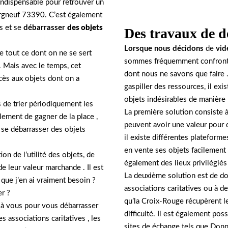
ndispensable pour retrouver un
urgneuf 73390. C’est également
es et se
débarrasser
des objets
Des travaux de d
Lorsque nous décidons
de
vid
se tout ce dont on ne se sert
sommes fréquemment confront
. Mais avec le temps, cet
dont nous ne savons que faire .
ccès aux objets dont on a
gaspiller des ressources, il ex
objets indésirables de manière
s de trier périodiquement les
La première solution consiste 
lement de gagner de la place ,
peuvent avoir une valeur pour 
e se débarrasser des objets
il existe différentes plateform
en vente ses objets facilement
ion de l’utilité des objets, de
également des lieux privilégiés
de leur valeur marchande . Il est
La deuxième solution est de do
que j’en ai vraiment besoin ?
associations caritatives ou à d
er ?
qu’la Croix-Rouge récupèrent le
nt à vous pour vous débarrasser
difficulté. Il est également pos
 associations caritatives , les
sites de échange tels que Don