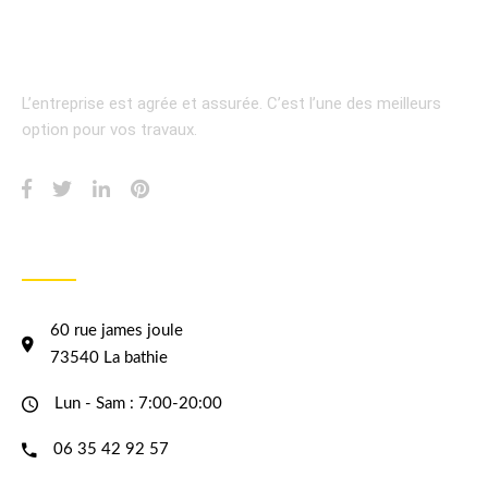
L’entreprise est agrée et assurée.
C’est l’une des meilleurs
option pour vos travaux.
INFORMATION
60 rue james joule
73540 La bathie
Lun - Sam : 7:00-20:00
06 35 42 92 57