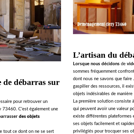
L’artisan du déb
Lorsque nous décidons
de
vid
sommes fréquemment confront
dont nous ne savons que faire .
e de débarras sur
gaspiller des ressources, il ex
objets indésirables de manière
La première solution consiste 
ssaire pour retrouver un
qui peuvent avoir une valeur po
ry 73460. C’est également une
existe différentes plateformes 
barrasser
des objets
ses objets facilement et rapid
privilégiés pour trocquer ses o
se tout ce dont on ne se sert