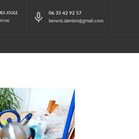
06 35 42 92 57
MES JOULE
benoni.damien@gmail.com
ATHIE