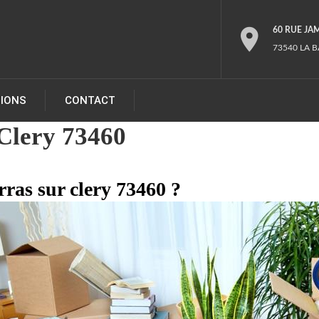
60 RUE JA
73540 LA B
TIONS
CONTACT
Clery 73460
rras sur clery 73460 ?