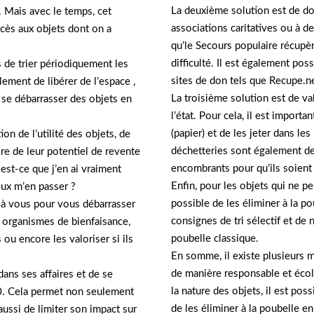
La deuxième solution est de do
. Mais avec le temps, cet
associations caritatives ou à d
accès aux objets dont on a
qu’le Secours populaire récupèr
difficulté. Il est également poss
s de trier périodiquement les
sites de don tels que Recupe.ne
ement de libérer de l’espace ,
La troisième solution est de val
e se débarrasser des objets en
l’état. Pour cela, il est importa
(papier) et de les jeter dans le
ion de l’utilité des objets, de
déchetteries sont également de
ore de leur potentiel de revente
encombrants pour qu’ils soient t
 est-ce que j’en ai vraiment
Enfin, pour les objets qui ne peu
eux m’en passer ?
possible de les éliminer à la po
nt à vous pour vous débarrasser
consignes de tri sélectif et de
s organismes de bienfaisance,
poubelle classique.
 ou encore les valoriser si ils
En somme, il existe plusieurs 
de manière responsable et écol
ans ses affaires et de se
la nature des objets, il est poss
0. Cela permet non seulement
de les éliminer à la poubelle en
ussi de limiter son impact sur