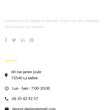
L’entreprise est agrée et assurée.
C’est l’une des meilleurs
option pour vos travaux.
INFORMATION
60 rue james joule
73540 La bathie
Lun - Sam : 7:00-20:00
06 35 42 92 57
benoni.damien@gmail.com