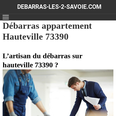
DEBARRAS-LES-2-SAVOIE.COM
ACCUEIL
Débarras appartement
Hauteville 73390
DÉBARRAS
NOS
RÉALISATIONS
L’artisan du débarras sur
hauteville 73390 ?
CONTACT