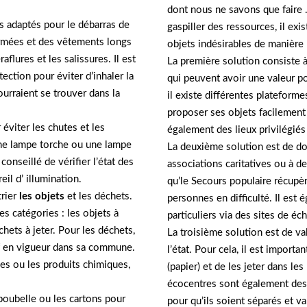
dont nous ne savons que faire .
ts adaptés pour le débarras de
gaspiller des ressources, il ex
ermées et des vêtements longs
objets indésirables de manière
flures et les salissures. Il est
La première solution consiste 
tion pour éviter d’inhaler la
qui peuvent avoir une valeur po
urraient se trouver dans la
il existe différentes plateform
proposer ses objets facilement
 éviter les chutes et les
également des lieux privilégiés
une lampe torche ou une lampe
La deuxième solution est de do
conseillé de vérifier l’état des
associations caritatives ou à d
eil d’ illumination.
qu’le Secours populaire récupèr
trier
les objets
et les déchets.
personnes en difficulté. Il est
s catégories : les objets à
particuliers via des sites de é
chets à jeter. Pour les déchets,
La troisième solution est de val
tif en vigueur dans sa commune.
l’état. Pour cela, il est importa
ries ou les produits chimiques,
(papier) et de les jeter dans le
écocentres sont également des 
 poubelle ou les cartons pour
pour qu’ils soient séparés et va