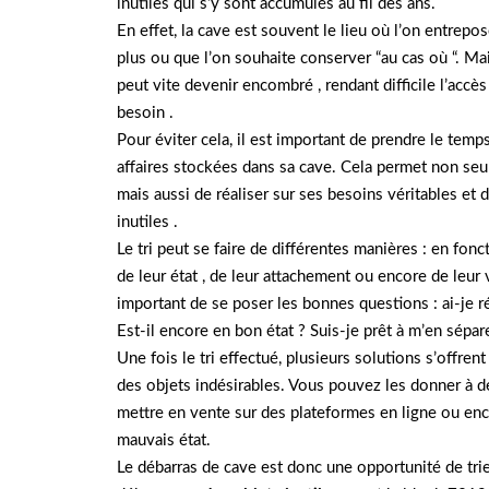
inutiles qui s’y sont accumulés au fil des ans.
En effet, la cave est souvent le lieu où l’on entrepo
plus ou que l’on souhaite conserver “au cas où “. Ma
peut vite devenir encombré , rendant difficile l’accè
besoin .
Pour éviter cela, il est important de prendre le temp
affaires stockées dans sa cave. Cela permet non seul
mais aussi de réaliser sur ses besoins véritables et 
inutiles .
Le tri peut se faire de différentes manières : en fonc
de leur état , de leur attachement ou encore de leur 
important de se poser les bonnes questions : ai-je r
Est-il encore en bon état ? Suis-je prêt à m’en sépar
Une fois le tri effectué, plusieurs solutions s’offre
des objets indésirables. Vous pouvez les donner à des
mettre en vente sur des plateformes en ligne ou enco
mauvais état.
Le débarras de cave est donc une opportunité de trie