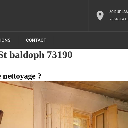
60 RUE JA
73540 LA B
TIONS
CONTACT
St baldoph 73190
 nettoyage ?