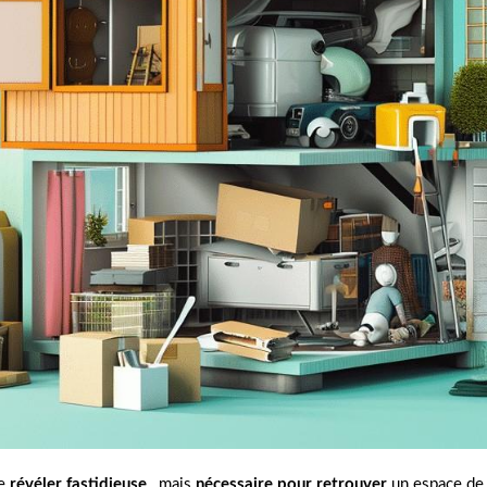
e
révéler fastidieuse
, mais
nécessaire pour retrouver
un espace de 