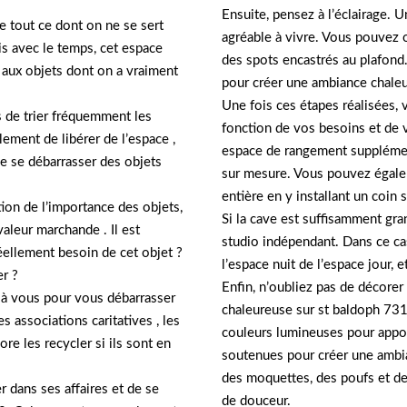
Ensuite, pensez à l’éclairage. U
se tout ce dont on ne se sert
agréable à vivre. Vous pouvez 
is avec le temps, cet espace
des spots encastrés au plafond.
s aux objets dont on a vraiment
pour créer une ambiance chaleu
Une fois ces étapes réalisées,
s de trier fréquemment les
fonction de vos besoins et de 
ement de libérer de l’espace ,
espace de rangement supplément
de se débarrasser des objets
sur mesure. Vous pouvez égalem
entière en y installant un coin 
tion de l’importance des objets,
Si la cave est suffisamment g
valeur marchande . Il est
studio indépendant. Dans ce cas
éellement besoin de cet objet ?
l’espace nuit de l’espace jour, 
er ?
Enfin, n’oubliez pas de décorer 
nt à vous pour vous débarrasser
chaleureuse sur st baldoph 73
 associations caritatives , les
couleurs lumineuses pour appor
re les recycler si ils sont en
soutenues pour créer une ambi
des moquettes, des poufs et de
r dans ses affaires et de se
de douceur.