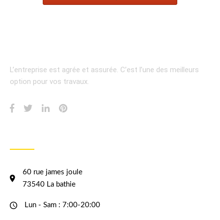
L’entreprise est agrée et assurée.
C’est l’une des meilleurs
option pour vos travaux.
INFORMATION
60 rue james joule
73540 La bathie
Lun - Sam : 7:00-20:00