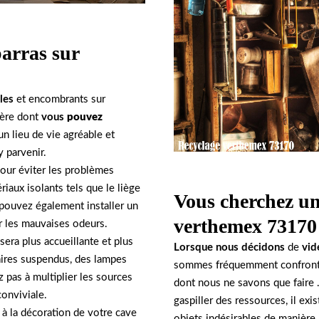
barras sur
les
et encombrants sur
ière dont
vous
pouvez
n lieu de vie agréable et
y parvenir.
 pour éviter les problèmes
riaux isolants tels que le liège
Vous cherchez un
 pouvez également installer un
verthemex 73170
er les mauvaises odeurs.
sera plus accueillante et plus
Lorsque nous décidons
de
vid
aires suspendus, des lampes
sommes fréquemment confront
 pas à multiplier les sources
dont nous ne savons que faire .
onviviale.
gaspiller des ressources, il ex
 à la décoration de votre cave
objets indésirables de manière