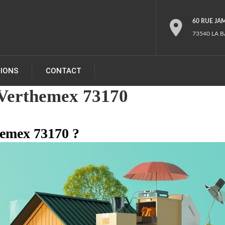
60 RUE JA
73540 LA B
TIONS
CONTACT
Verthemex 73170
hemex 73170 ?