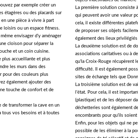
pouvez par exemple créer un
La première solution consiste 
s étagères ou des placards sur
qui peuvent avoir une valeur 
en une pièce à vivre à part
cela, il existe différentes plat
e loisirs ou un espace fitness.
de proposer ses objets facilem
z même envisager d’y aménager
également des lieux privilégiés
une cloison pour séparer la
La deuxième solution est de do
ouche et un coin cuisine.
associations caritatives ou à d
 plus accueillante et plus
qu’la Croix-Rouge récupèrent l
ndre les murs dans des
difficulté. Il est également poss
er pour des couleurs plus
sites de échange tels que Don
ez également ajouter des
La troisième solution est de val
une touche de confort et de
l’état. Pour cela, il est import
(plastique) et de les déposer d
e de transformer la cave en un
déchetteries sont également de
à tous vos besoins et à toutes
encombrants pour qu’ils soient 
Enfin, pour les objets qui ne pe
possible de les éliminer à la po