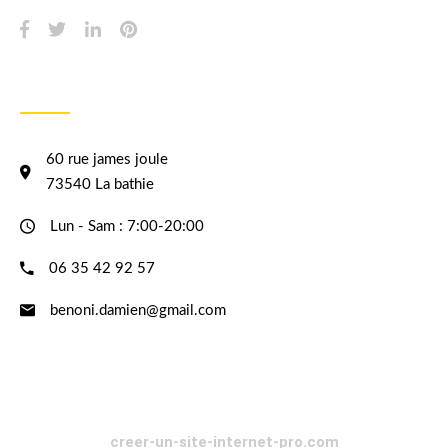
INFORMATION
60 rue james joule
73540 La bathie
Lun - Sam : 7:00-20:00
06 35 42 92 57
benoni.damien@gmail.com
creer-un-site-internet-pro.com