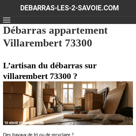
DEBARRAS-LES-2-SAVOIE.COM
ACCUEIL
Débarras appartement
Villarembert 73300
DÉBARRAS
NOS
RÉALISATIONS
L’artisan du débarras sur
villarembert 73300 ?
CONTACT
Des travaux de tri ou de recyclage ?