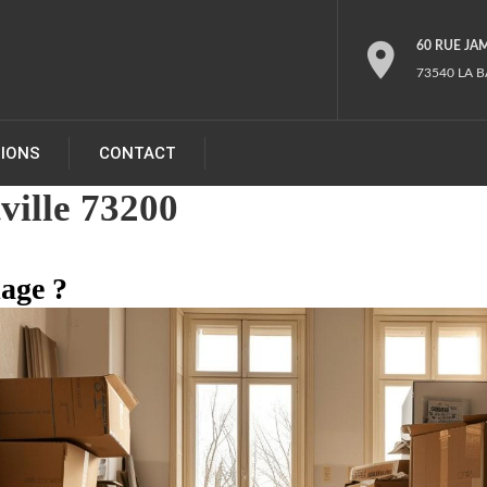
60 RUE JA
73540 LA B
TIONS
CONTACT
ville 73200
lage ?