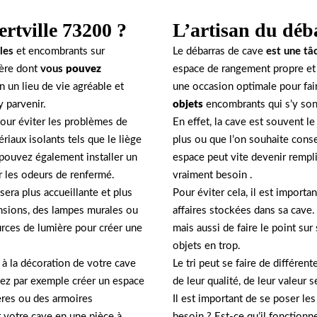
ertville 73200 ?
L’artisan du déba
les
et encombrants sur
Le débarras de cave
est une tâ
ière dont
vous
pouvez
espace de rangement propre et 
 un lieu de vie agréable et
une occasion optimale pour faire
y parvenir.
objets
encombrants qui s’y sont
 pour éviter les problèmes de
En effet, la cave est souvent le
riaux isolants tels que le liège
plus ou que l’on souhaite conse
 pouvez également installer un
espace peut vite devenir rempli,
er les odeurs de renfermé.
vraiment besoin .
sera plus accueillante et plus
Pour éviter cela, il est importa
nsions, des lampes murales ou
affaires stockées dans sa cave.
ources de lumière pour créer une
mais aussi de faire le point sur
objets en trop.
 à la décoration de votre cave
Le tri peut se faire de différen
ez par exemple créer un espace
de leur qualité, de leur valeur 
ères ou des armoires
Il est important de se poser le
 votre cave en une pièce à
besoin ? Est-ce qu’il fonctionne