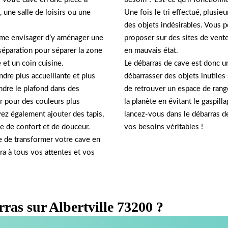
, une salle de loisirs ou une
Une fois le tri effectué, plusie
des objets indésirables. Vous p
ême envisager d’y aménager une
proposer sur des sites de vente 
séparation pour séparer la zone
en mauvais état.
 et un coin cuisine.
Le débarras de cave est donc un
ndre plus accueillante et plus
débarrasser des objets inutile
ndre le plafond dans des
de retrouver un espace de range
er pour des couleurs plus
la planète en évitant le gaspill
z également ajouter des tapis,
lancez-vous dans le débarras de
e de confort et de douceur.
vos besoins véritables !
e de transformer votre cave en
ra à tous vos attentes et vos
rras sur Albertville 73200 ?