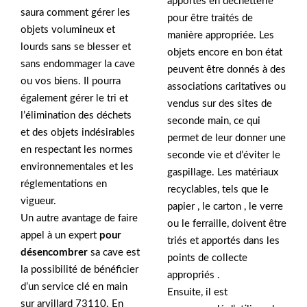
apportés en déchetterie
saura comment gérer les
pour être traités de
objets volumineux et
manière appropriée. Les
lourds sans se blesser et
objets encore en bon état
sans endommager la cave
peuvent être donnés à des
ou vos biens. Il pourra
associations caritatives ou
également gérer le tri et
vendus sur des sites de
l’élimination des déchets
seconde main, ce qui
et des objets indésirables
permet de leur donner une
en respectant les normes
seconde vie et d’éviter le
environnementales et les
gaspillage. Les matériaux
réglementations en
recyclables, tels que le
vigueur.
papier , le carton , le verre
Un autre avantage de faire
ou le ferraille, doivent être
appel à un expert
pour
triés et apportés dans les
désencombrer
sa cave est
points de collecte
la possibilité de bénéficier
appropriés .
d’un service clé en main
Ensuite, il est
sur arvillard 73110. En