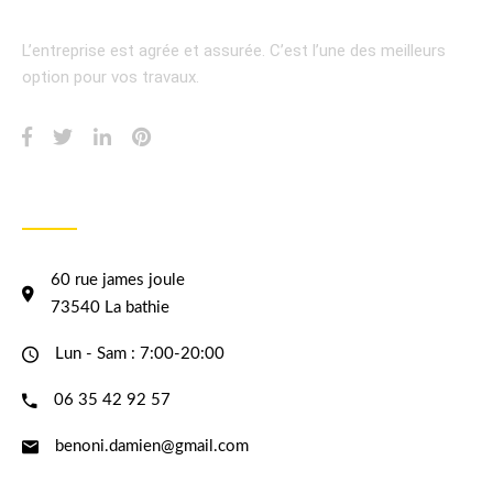
L’entreprise est agrée et assurée.
C’est l’une des meilleurs
option pour vos travaux.
INFORMATION
60 rue james joule
73540 La bathie
Lun - Sam : 7:00-20:00
06 35 42 92 57
benoni.damien@gmail.com