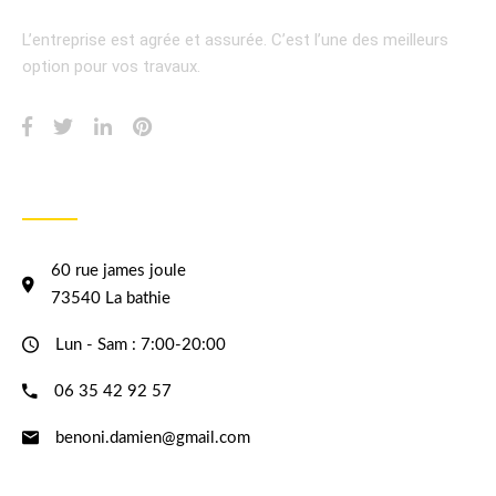
L’entreprise est agrée et assurée.
C’est l’une des meilleurs
option pour vos travaux.
INFORMATION
60 rue james joule
73540 La bathie
Lun - Sam : 7:00-20:00
06 35 42 92 57
benoni.damien@gmail.com