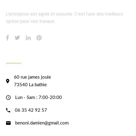
L’entreprise est agrée et assurée.
C’est l’une des meilleurs
option pour vos travaux.
INFORMATION
60 rue james joule
73540 La bathie
Lun - Sam : 7:00-20:00
06 35 42 92 57
benoni.damien@gmail.com