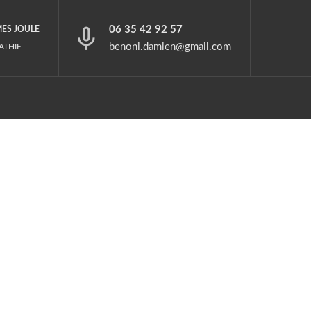
06 35 42 92 57
MES JOULE
benoni.damien@gmail.com
ATHIE