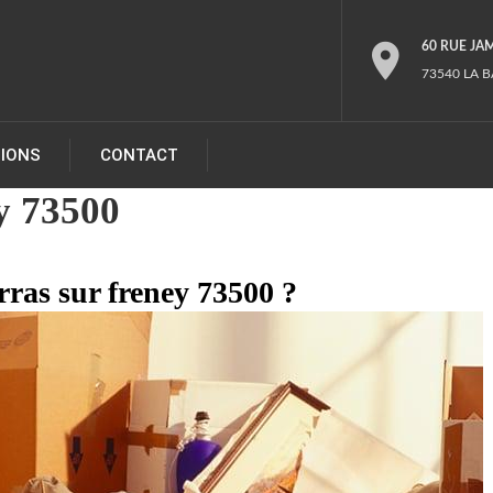
60 RUE JA
73540 LA B
TIONS
CONTACT
y 73500
rras sur freney 73500 ?