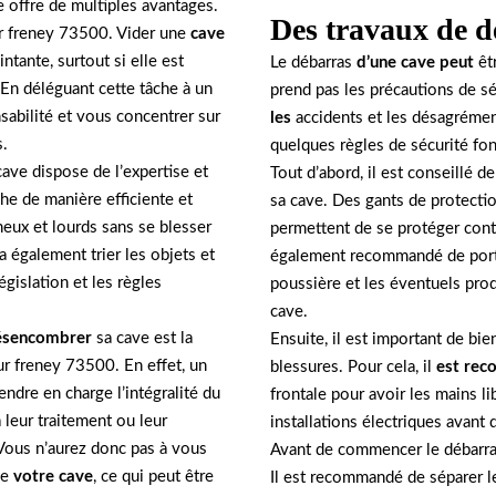
 offre de multiples avantages.
Des travaux de d
ur freney 73500. Vider une
cave
tante, surtout si elle est
Le débarras
d’une cave peut
êt
En déléguant cette tâche à un
prend pas les précautions de s
abilité et vous concentrer sur
les
accidents et les désagrément
s.
quelques règles de sécurité fo
ve dispose de l’expertise et
Tout d’abord, il est conseillé 
he de manière efficiente et
sa cave. Des gants de protecti
neux et lourds sans se blesser
permettent de se protéger contre
a également trier les objets et
également recommandé de porter
gislation et les règles
poussière et les éventuels prod
cave.
ésencombrer
sa cave est la
Ensuite, il est important de bie
sur freney 73500. En effet, un
blessures. Pour cela, il
est re
dre en charge l’intégralité du
frontale pour avoir les mains lib
 leur traitement ou leur
installations électriques avant 
 Vous n’aurez donc pas à vous
Avant de commencer le débarras,
de
votre cave
, ce qui peut être
Il est recommandé de séparer le