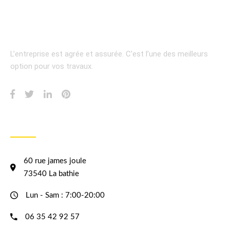
L’entreprise est agrée et assurée.
C’est l’une des meilleurs
option pour vos travaux.
INFORMATION
60 rue james joule
73540 La bathie
Lun - Sam : 7:00-20:00
06 35 42 92 57