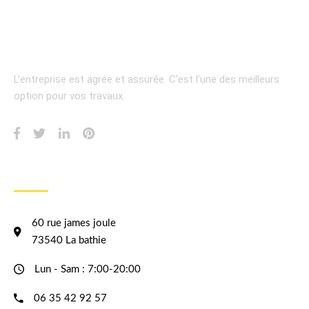
L’entreprise est agrée et assurée.
C’est l’une des meilleurs
option pour vos travaux.
INFORMATION
60 rue james joule
73540 La bathie
Lun - Sam : 7:00-20:00
06 35 42 92 57