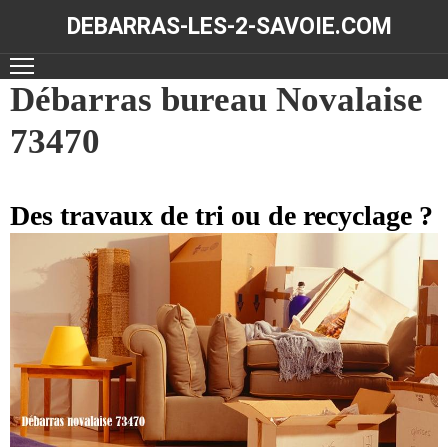
DEBARRAS-LES-2-SAVOIE.COM
ACCUEIL
Débarras bureau Novalaise
73470
DÉBARRAS
NOS
RÉALISATIONS
Des travaux de tri ou de recyclage ?
CONTACT