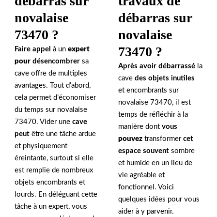
travaux de
débarras sur
débarras sur
novalaise
novalaise
73470 ?
73470 ?
Faire appel
à un
expert
pour
désencombrer
sa
Après avoir débarrassé
la
cave offre de multiples
cave
des objets inutiles
avantages. Tout d’abord,
et encombrants sur
cela permet d’économiser
novalaise 73470, il est
du temps sur novalaise
temps de réfléchir à la
73470. Vider une
cave
manière dont
vous
peut
être une tâche ardue
pouvez
transformer
cet
et physiquement
espace souvent
sombre
éreintante, surtout si elle
et humide en un lieu de
est remplie de nombreux
vie agréable et
objets encombrants et
fonctionnel. Voici
lourds. En déléguant cette
quelques idées pour vous
tâche à un expert, vous
aider à y parvenir.