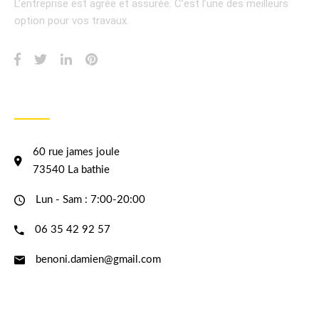
L’entreprise est agrée et assurée.
C’est l’une des meilleurs
option pour vos travaux.
INFORMATION
60 rue james joule
73540 La bathie
Lun - Sam : 7:00-20:00
06 35 42 92 57
benoni.damien@gmail.com