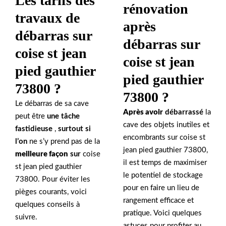
Les tarifs des
rénovation
travaux de
après
débarras sur
débarras sur
coise st jean
coise st jean
pied gauthier
pied gauthier
73800 ?
73800 ?
Le débarras de sa cave
Après avoir
débarrassé
la
peut être
une tâche
cave des objets inutiles et
fastidieuse
,
surtout si
encombrants sur coise st
l’on
ne s’y prend pas de la
jean pied gauthier 73800,
meilleure façon
sur
coise
il est temps de maximiser
st jean pied gauthier
le potentiel de stockage
73800. Pour éviter les
pour en faire un lieu de
pièges courants, voici
rangement efficace et
quelques conseils à
pratique. Voici quelques
suivre.
astuces pour profiter au