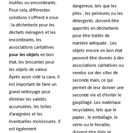
inutiles ou encombrants.
dangereux, tels que les
Pour cela, différentes
piles , les peintures ou les
solutions s’offrent à vous
détergents, doivent être
: la déchetterie pour les
apportés en déchetterie
déchets ménagers et les
pour être traités de
encombrants, les
manière adéquate . Les
associations caritatives
objets encore en bon état
pour les objets
en bon
peuvent être donnés à des
état, les brocantes pour
associations caritatives ou
les objets de valeur.
vendus sur des sites de
Après avoir vidé la cave, il
seconde main, ce qui
est important de faire un
permet de leur donner une
grand nettoyage pour
seconde vie et d’éviter le
éliminer les saletés
gaspillage. Les matériaux
accumulées, les toiles
recyclables, tels que le
d’araignées et les
papier , le emballage, le
éventuelles moisissures. Il
verre ou le ferraille,
est également
doivent être triés et