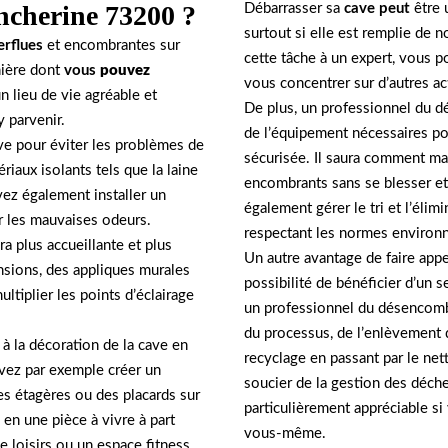
ancherine 73200 ?
Débarrasser sa
cave peut
être 
surtout si elle est remplie de
erflues
et encombrantes sur
cette tâche à un expert, vous p
nière dont
vous
pouvez
vous concentrer sur d’autres act
 lieu de vie agréable et
De plus, un professionnel du d
y parvenir.
de l’équipement nécessaires pou
ave pour éviter les problèmes de
sécurisée. Il saura comment man
riaux isolants tels que la laine
encombrants sans se blesser et
vez également installer un
également gérer le tri et l’élim
er les mauvaises odeurs.
respectant les normes environn
a plus accueillante et plus
Un autre avantage de faire app
nsions, des appliques murales
possibilité de bénéficier d’un 
ltiplier les points d’éclairage
un professionnel du désencombr
du processus, de l’enlèvement d
 à la décoration de la cave en
recyclage en passant par le net
vez par exemple créer un
soucier de la gestion des déch
s étagères ou des placards sur
particulièrement appréciable s
en une pièce à vivre à part
vous-même.
e loisirs ou un espace fitness.