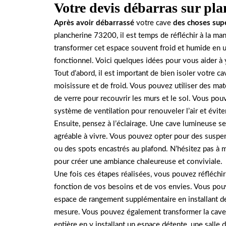
Votre devis débarras sur pl
Après avoir débarrassé
votre cave
des choses sup
plancherine 73200, il est temps de réfléchir à la ma
transformer cet espace souvent froid et humide en un
fonctionnel. Voici quelques idées pour vous aider à 
Tout d’abord, il est important de bien isoler votre c
moisissure et de froid. Vous pouvez utiliser des maté
de verre pour recouvrir les murs et le sol. Vous pou
système de ventilation pour renouveler l’air et évit
Ensuite, pensez à l’éclairage. Une cave lumineuse ser
agréable à vivre. Vous pouvez opter pour des suspe
ou des spots encastrés au plafond. N’hésitez pas à mu
pour créer une ambiance chaleureuse et conviviale.
Une fois ces étapes réalisées, vous pouvez réfléchir
fonction de vos besoins et de vos envies. Vous pou
espace de rangement supplémentaire en installant de
mesure. Vous pouvez également transformer la cave 
entière en y installant un espace détente, une salle d