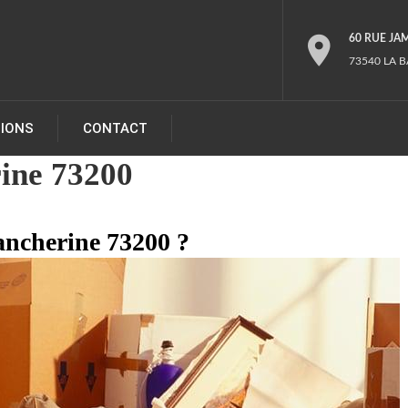
60 RUE JA
73540 LA B
TIONS
CONTACT
ine 73200
ancherine 73200 ?