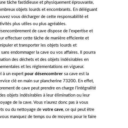
une tâche fastidieuse et physiquement éprouvante,
 nombreux objets lourds et encombrants. En déléguant
ouvez vous décharger de cette responsabilité et
ivités plus utiles ou plus agréables.
ésencombrement de cave dispose de l’expertise et
r effectuer cette tâche de manière efficiente et
ipuler et transporter les objets lourds et
 sans endommager la cave ou vos affaires. Il pourra
ination des déchets et des objets indésirables en
ementales et les réglementations en vigueur.
el à un expert
pour désencombrer
sa cave est la
service clé en main sur plancherine 73200. En effet,
ement de cave peut prendre en charge l’intégralité
es objets indésirables à leur élimination ou leur
toyage de la cave. Vous n’aurez donc pas à vous
ets ou du nettoyage de
votre cave
, ce qui peut être
i vous manquez de temps ou de moyens pour le faire