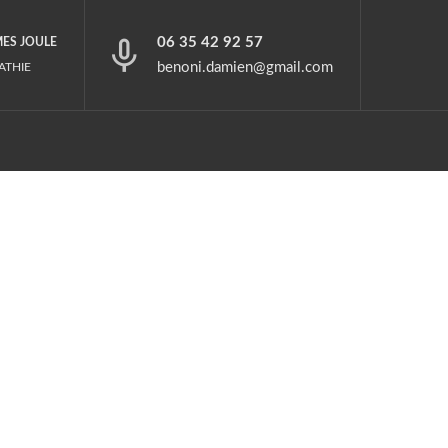
06 35 42 92 57
MES JOULE
benoni.damien@gmail.com
ATHIE