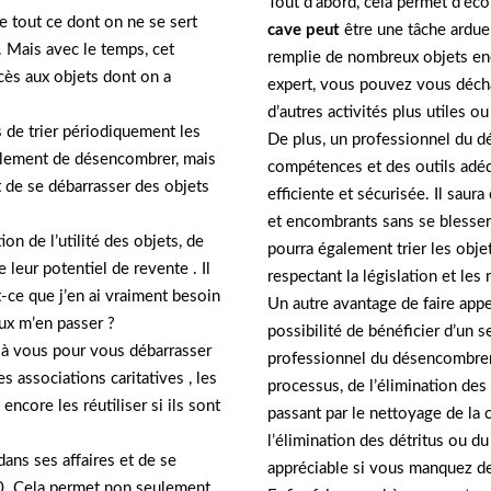
Tout d’abord, cela permet d’éc
se tout ce dont on ne se sert
cave peut
être une tâche ardue 
. Mais avec le temps, cet
remplie de nombreux objets enc
ccès aux objets dont on a
expert, vous pouvez vous décha
d’autres activités plus utiles ou
s de trier périodiquement les
De plus, un professionnel du 
ulement de désencombrer, mais
compétences et des outils adéq
t de se débarrasser des objets
efficiente et sécurisée. Il sau
et encombrants sans se bless
ion de l’utilité des objets, de
pourra également trier les obje
 leur potentiel de revente . Il
respectant la législation et les
-ce que j’en ai vraiment besoin
Un autre avantage de faire app
eux m’en passer ?
possibilité de bénéficier d’un 
nt à vous pour vous débarrasser
professionnel du désencombreme
 associations caritatives , les
processus, de l’élimination des
encore les réutiliser si ils sont
passant par le nettoyage de la 
l’élimination des détritus ou d
ans ses affaires et de se
appréciable si vous manquez d
00. Cela permet non seulement