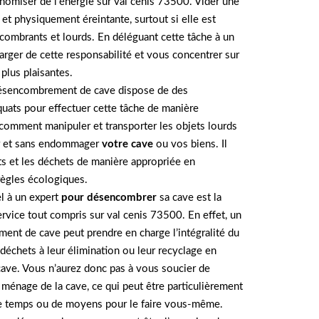
onomiser de l’énergie sur val cenis 73500. Vider une
et physiquement éreintante, surtout si elle est
ombrants et lourds. En déléguant cette tâche à un
rger de cette responsabilité et vous concentrer sur
 plus plaisantes.
désencombrement de cave dispose de des
uats pour effectuer cette tâche de manière
ra comment manipuler et transporter les objets lourds
er et sans endommager
votre cave
ou vos biens. Il
ts et les déchets de manière appropriée en
 règles écologiques.
el à un expert
pour désencombrer
sa cave est la
service tout compris sur val cenis 73500. En effet, un
nt de cave peut prendre en charge l’intégralité du
 déchets à leur élimination ou leur recyclage en
cave. Vous n’aurez donc pas à vous soucier de
u ménage de la cave, ce qui peut être particulièrement
e temps ou de moyens pour le faire vous-même.