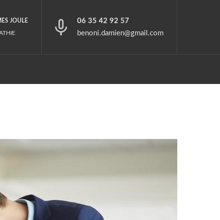
06 35 42 92 57
MES JOULE
benoni.damien@gmail.com
ATHIE