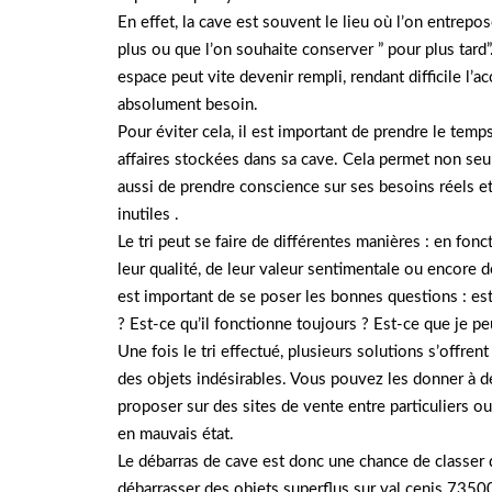
En effet, la cave est souvent le lieu où l’on entrepo
plus ou que l’on souhaite conserver ” pour plus tard”
espace peut vite devenir rempli, rendant difficile l’a
absolument besoin.
Pour éviter cela, il est important de prendre le temp
affaires stockées dans sa cave. Cela permet non se
aussi de prendre conscience sur ses besoins réels e
inutiles .
Le tri peut se faire de différentes manières : en fonct
leur qualité, de leur valeur sentimentale ou encore de
est important de se poser les bonnes questions : est
? Est-ce qu’il fonctionne toujours ? Est-ce que je p
Une fois le tri effectué, plusieurs solutions s’offre
des objets indésirables. Vous pouvez les donner à des
proposer sur des sites de vente entre particuliers ou 
en mauvais état.
Le débarras de cave est donc une chance de classer d
débarrasser des objets superflus sur val cenis 735