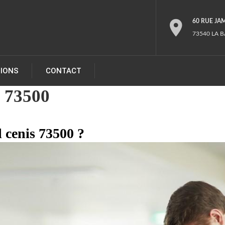
60 RUE JA
73540 LA B
TIONS
CONTACT
s 73500
 cenis 73500 ?