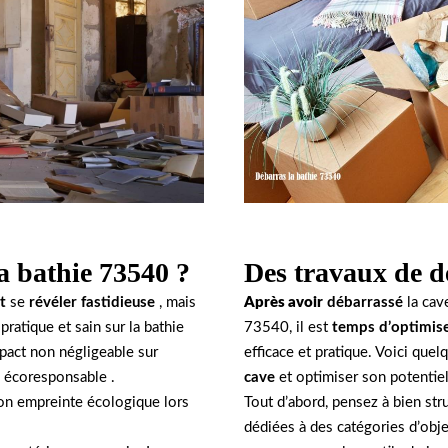
Des travaux de d
a bathie 73540 ?
Après avoir
débarrassé
la cav
t
se
révéler fastidieuse
, mais
73540, il est
temps d’optimise
atique et sain sur la bathie
efficace et pratique. Voici quel
pact non négligeable sur
cave
et optimiser son potentie
e écoresponsable .
Tout d’abord, pensez à bien st
son empreinte écologique lors
dédiées à des catégories d’obj