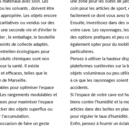
une zone pour les outils de jard
les matériaux avec soin. Les
coin pour les articles de sport
ou les solvants , doivent être
facilement ce dont vous avez be
e appropriée. Les objets encore
Ensuite, investissez dans des 
caritatives ou vendus sur des
votre cave. Les rayonnages, le
une seconde vie et d’éviter le
des options pratiques et peu c
er , le emballage, le bouteille
également opter pour du mobili
points de collecte adaptés.
particulières.
’entretien écologiques pour
Pensez à utiliser la hauteur di
roduits chimiques sont non
plateformes surélevées sur la 
ur la santé. Il existe
objets volumineux ou peu utilis
t efficaces, telles que le
à ce que les rayonnages soient 
n de Marseille.
accidents.
rables pour optimiser l’espace
Si l’espace de votre cave est h
. Les rangements modulables et
biens contre l’humidité et la 
uses pour maximiser l’espace
articles dans des boîtes en pla
cker des objets superflus ou
pour réguler le taux d’humidité.
r l’accumulation.
Enfin, pensez à fournir un éclai
occasion de faire un geste