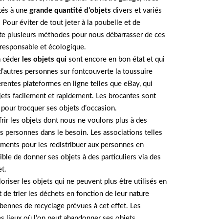
és à une
grande quantité d’objets
divers et variés
 Pour éviter de tout jeter à la poubelle et de
iste plusieurs méthodes pour nous débarrasser de ces
 responsable et écologique.
à céder
les objets qui
sont encore en bon état et qui
d’autres personnes sur fontcouverte la toussuire
érentes plateformes en ligne telles que eBay, qui
ets facilement et rapidement. Les brocantes sont
 pour trocquer ses objets d’occasion.
rir les objets dont nous ne voulons plus à des
es personnes dans le besoin. Les associations telles
ments pour les redistribuer aux personnes en
sible de donner ses objets à des particuliers via des
t.
oriser les objets qui ne peuvent plus être utilisés en
nt de trier les déchets en fonction de leur nature
s bennes de recyclage prévues à cet effet. Les
s lieux où l’on peut abandonner ses objets