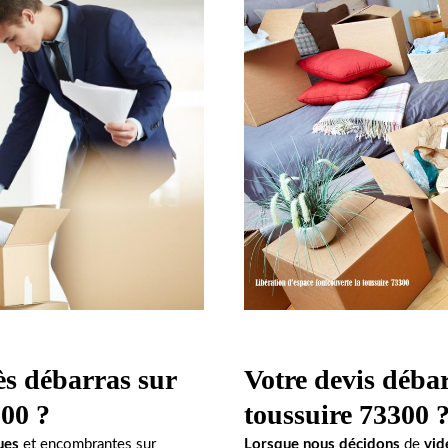
ès débarras sur
Votre devis débar
300 ?
toussuire 73300 
ues
et encombrantes sur
Lorsque nous décidons
de
vid