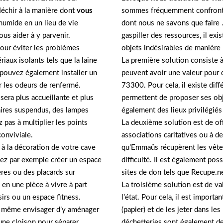
léchir à la manière dont
vous
sommes fréquemment confront
umide en un lieu de vie
dont nous ne savons que faire .
us aider à y parvenir.
gaspiller des ressources, il ex
 pour éviter les problèmes
objets indésirables de manière
iaux isolants tels que la laine
La première solution consiste 
 pouvez également installer un
peuvent avoir une valeur pour 
er les odeurs de renfermé.
73300. Pour cela, il existe diff
sera plus accueillante et plus
permettent de proposer ses obj
aires suspendus, des lampes
également des lieux privilégiés
 pas à multiplier les points
La deuxième solution est de off
conviviale.
associations caritatives ou à d
 à la décoration de votre cave
qu’Emmaüs récupèrent les vête
ez par exemple créer un espace
difficulté. Il est également pos
res ou des placards sur
sites de don tels que Recupe.ne
en une pièce à vivre à part
La troisième solution est de val
isirs ou un espace fitness.
l’état. Pour cela, il est importa
z même envisager d’y aménager
(papier) et de les jeter dans le
 une cloison pour séparer
déchetteries sont également de