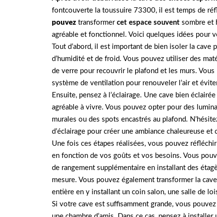
fontcouverte la toussuire 73300, il est temps de réf
pouvez
transformer
cet espace souvent
sombre et h
agréable et fonctionnel. Voici quelques idées pour vo
Tout d’abord, il est important de bien isoler la cave
d’humidité et de froid. Vous pouvez utiliser des matér
de verre pour recouvrir le plafond et les murs. Vous
système de ventilation pour renouveler l’air et évit
Ensuite, pensez à l’éclairage. Une cave bien éclairée 
agréable à vivre. Vous pouvez opter pour des lumin
murales ou des spots encastrés au plafond. N’hésitez
d’éclairage pour créer une ambiance chaleureuse et 
Une fois ces étapes réalisées, vous pouvez réfléchir
en fonction de vos goûts et vos besoins. Vous pouv
de rangement supplémentaire en installant des étagè
mesure. Vous pouvez également transformer la cave 
entière en y installant un coin salon, une salle de lo
Si votre cave est suffisamment grande, vous pouve
une chambre d’amis. Dans ce cas, pensez à installer