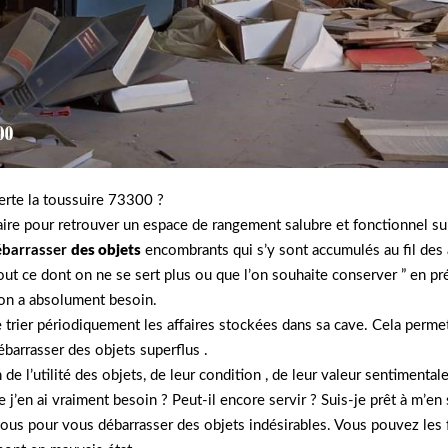
erte la toussuire 73300 ?
ire pour retrouver un espace de rangement salubre et fonctionnel su
ébarrasser
des objets
encombrants qui s’y sont accumulés au fil des 
tout ce dont on ne se sert plus ou que l’on souhaite conserver ” en pr
t on a absolument besoin.
e trier périodiquement les affaires stockées dans sa cave. Cela perme
ébarrasser des objets superflus .
 de l’utilité des objets, de leur condition , de leur valeur sentimental
j’en ai vraiment besoin ? Peut-il encore servir ? Suis-je prêt à m’en 
à vous pour vous débarrasser des objets indésirables. Vous pouvez les 