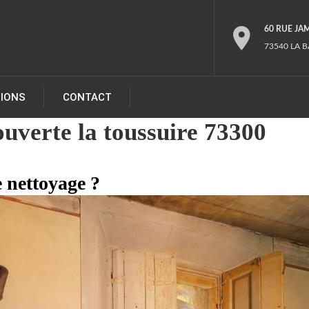
60 RUE JA
73540 LA B
TIONS
CONTACT
uverte la toussuire 73300
 nettoyage ?