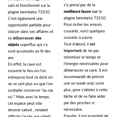
s’y prend pas de la
sain et fonctionnel sur la
meilleure façon
sur
la
plagne tarentaise 73210.
plagne tarentaise 73210.
C’est également une
Pour éviter les erreurs
opportunité parfaite pour
courants, voici quelques
classer dans ses affaires et
conseils à suivre.
se
débarrasser
des
Tout d’abord, il
est
objets
superflus qui s’y
important
de ne pas
sont accumulés au fil des
minimiser le temps et
ans.
l’énergie nécessaires pour
En effet, la cave est
débarrasser sa cave. Il est
souvent le lieu où l’on
recommandé de prévoir
entrepose tout ce dont on
une un week-end, voire
ne se sert plus ou que l’on
plus, pour s’atteler à cette
souhaite conserver “au cas
tâche et de se faire aider
où “. Mais avec le temps,
par des proches si
cet espace peut vite
nécessaire.
devenir saturé , rendant
Ensuite, il est essentiel de
difficile l’accès aux objets