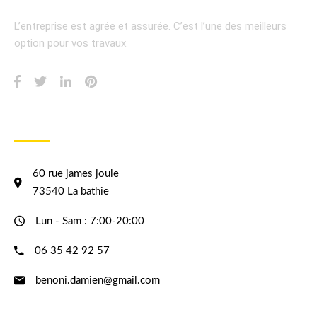
L’entreprise est agrée et assurée.
C’est l’une des meilleurs
option pour vos travaux.
INFORMATION
60 rue james joule
73540 La bathie
Lun - Sam : 7:00-20:00
06 35 42 92 57
benoni.damien@gmail.com