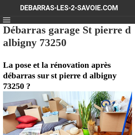
DEBARRAS-LES-2-SAVOIE.COM
ACCUEIL
Débarras garage St pierre d
albigny 73250
DÉBARRAS
NOS
RÉALISATIONS
La pose et la rénovation après
débarras sur st pierre d albigny
CONTACT
73250 ?