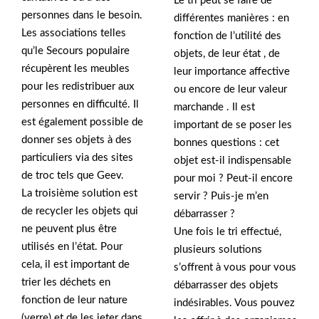
Le tri peut se faire de
personnes dans le besoin.
différentes manières : en
Les associations telles
fonction de l’utilité des
qu’le Secours populaire
objets, de leur état , de
récupèrent les meubles
leur importance affective
pour les redistribuer aux
ou encore de leur valeur
personnes en difficulté. Il
marchande . Il est
est également possible de
important de se poser les
donner ses objets à des
bonnes questions : cet
particuliers via des sites
objet est-il indispensable
de troc tels que Geev.
pour moi ? Peut-il encore
La troisième solution est
servir ? Puis-je m’en
de recycler les objets qui
débarrasser ?
ne peuvent plus être
Une fois le tri effectué,
utilisés en l’état. Pour
plusieurs solutions
cela, il est important de
s’offrent à vous pour vous
trier les déchets en
débarrasser des objets
fonction de leur nature
indésirables. Vous pouvez
(verre) et de les jeter dans