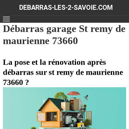
DEBARRAS-LES-2-SAVOIE.COM
ACCUEIL
Débarras garage St remy de
maurienne 73660
DÉBARRAS
NOS
RÉALISATIONS
La pose et la rénovation après
débarras sur st remy de maurienne
CONTACT
73660 ?