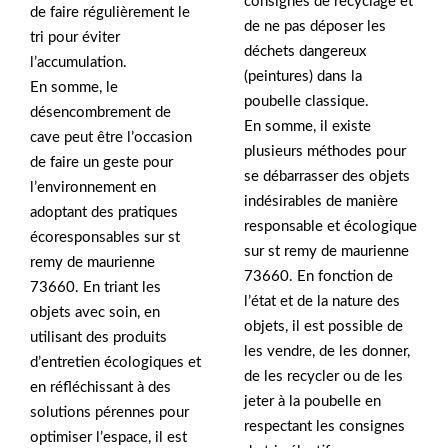
consignes de recyclage et
de faire régulièrement le
de ne pas déposer les
tri pour éviter
déchets dangereux
l’accumulation.
(peintures) dans la
En somme, le
poubelle classique.
désencombrement de
En somme, il existe
cave peut être l’occasion
plusieurs méthodes pour
de faire un geste pour
se débarrasser des objets
l’environnement en
indésirables de manière
adoptant des pratiques
responsable et écologique
écoresponsables sur st
sur st remy de maurienne
remy de maurienne
73660. En fonction de
73660. En triant les
l’état et de la nature des
objets avec soin, en
objets, il est possible de
utilisant des produits
les vendre, de les donner,
d’entretien écologiques et
de les recycler ou de les
en réfléchissant à des
jeter à la poubelle en
solutions pérennes pour
respectant les consignes
optimiser l’espace, il est