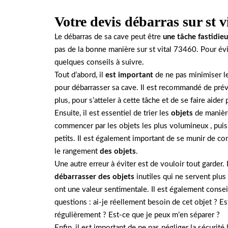
Votre devis débarras sur st v
Le débarras de sa cave peut être
une tâche fastidie
pas de la bonne manière sur st vital 73460. Pour évit
quelques conseils à suivre.
Tout d’abord, il
est important
de ne pas minimiser le
pour débarrasser sa cave. Il est recommandé de prévo
plus, pour s’atteler à cette tâche et de se faire aider
Ensuite, il est essentiel de trier les
objets
de manière
commencer par les objets les plus volumineux , puis
petits. Il est également important de se munir de cont
le rangement
des objets
.
Une autre erreur à éviter est de vouloir tout garder. 
débarrasser des objets
inutiles qui ne servent plus
ont une valeur sentimentale. Il est également conse
questions : ai-je réellement besoin de cet objet ? Est
régulièrement ? Est-ce que je peux m’en séparer ?
Enfin, il est important de ne pas négliger la sécurité 