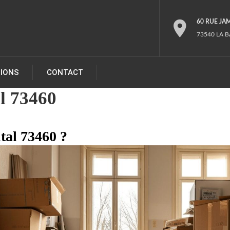
60 RUE JA
73540 LA B
TIONS
CONTACT
al 73460
ital 73460 ?