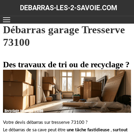
DEBARRAS-LES-2-SAVOIE.COM
ACCUEIL
Débarras garage Tresserve
73100
DÉBARRAS
NOS
RÉALISATIONS
Des travaux de tri ou de recyclage ?
CONTACT
Votre devis débarras sur tresserve 73100 ?
Le débarras de sa cave peut être
une tâche fastidieuse
,
surtout