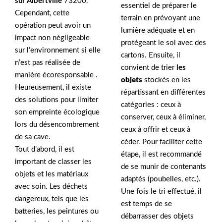
sur Albertville
73200.
essentiel de préparer le
Cependant, cette
terrain en prévoyant une
opération peut avoir un
lumière adéquate et en
impact non négligeable
protégeant le sol avec des
sur l’environnement si elle
cartons. Ensuite, il
n’est pas réalisée de
convient de trier
les
manière écoresponsable .
objets
stockés en les
Heureusement, il existe
répartissant en différentes
des solutions pour limiter
catégories : ceux à
son empreinte écologique
conserver, ceux à éliminer,
lors du désencombrement
ceux à offrir et ceux à
de sa cave.
céder. Pour faciliter cette
Tout d’abord, il est
étape, il est recommandé
important de classer les
de se munir de contenants
objets et les matériaux
adaptés (poubelles, etc.).
avec soin. Les déchets
Une fois le tri effectué, il
dangereux, tels que les
est temps de se
batteries, les peintures ou
débarrasser des objets