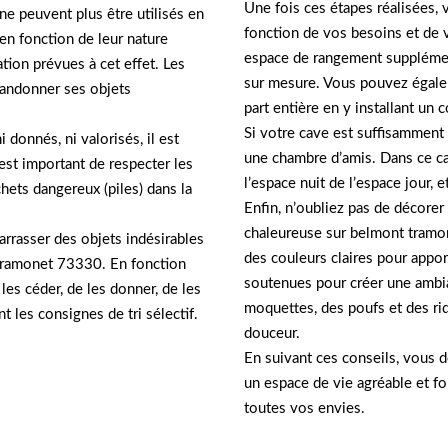
Une fois ces étapes réalisées, 
 ne peuvent plus être utilisés en
fonction de vos besoins et de 
s en fonction de leur nature
espace de rangement supplément
tion prévues à cet effet. Les
sur mesure. Vous pouvez égalem
bandonner ses objets
part entière en y installant un 
Si votre cave est suffisammen
 donnés, ni valorisés, il est
une chambre d’amis. Dans ce cas
 est important de respecter les
l’espace nuit de l’espace jour, 
hets dangereux (piles) dans la
Enfin, n’oubliez pas de décorer 
chaleureuse sur belmont tramo
rrasser des objets indésirables
des couleurs claires pour appor
tramonet 73330. En fonction
soutenues pour créer une ambi
e les céder, de les donner, de les
moquettes, des poufs et des ri
t les consignes de tri sélectif.
douceur.
En suivant ces conseils, vous 
un espace de vie agréable et fo
toutes vos envies.