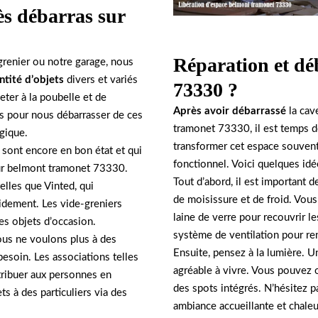
ès débarras sur
Réparation et dé
 grenier ou notre garage, nous
tité d’objets
divers et variés
73330 ?
eter à la poubelle et de
Après avoir débarrassé
la ca
es pour nous débarrasser de ces
tramonet 73330, il est temps d
gique.
transformer cet espace souvent 
sont encore en bon état et qui
fonctionnel. Voici quelques idé
sur belmont tramonet 73330.
Tout d’abord, il est important d
telles que Vinted, qui
de moisissure et de froid. Vous
idement. Les vide-greniers
laine de verre pour recouvrir l
es objets d’occasion.
système de ventilation pour ren
nous ne voulons plus à des
Ensuite, pensez à la lumière. Un
besoin. Les associations telles
agréable à vivre. Vous pouvez 
tribuer aux personnes en
des spots intégrés. N’hésitez pa
ets à des particuliers via des
ambiance accueillante et chale