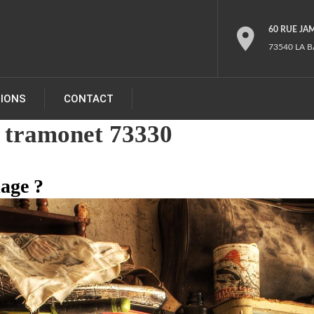
60 RUE JA
73540 LA B
TIONS
CONTACT
 tramonet 73330
lage ?