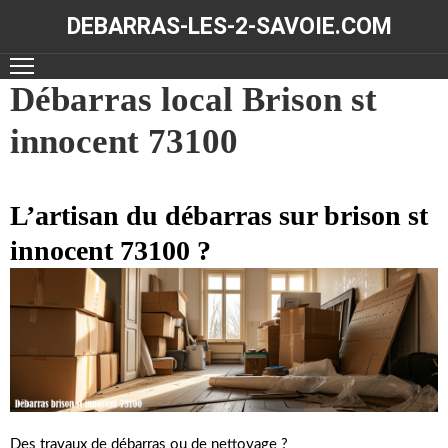
DEBARRAS-LES-2-SAVOIE.COM
ACCUEIL
Débarras local Brison st
innocent 73100
DÉBARRAS
NOS
RÉALISATIONS
L’artisan du débarras sur brison st
innocent 73100 ?
CONTACT
Des travaux de débarras ou de nettoyage ?