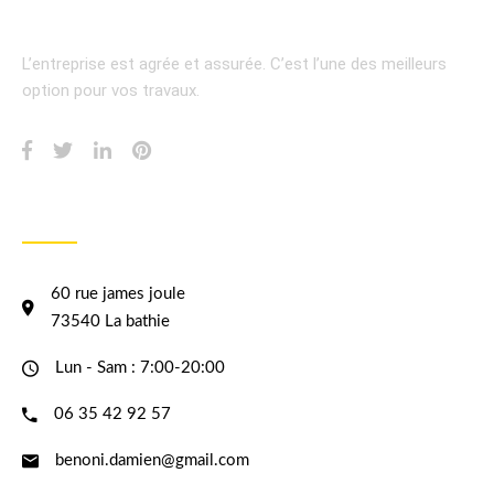
L’entreprise est agrée et assurée.
C’est l’une des meilleurs
option pour vos travaux.
INFORMATION
60 rue james joule
73540 La bathie
Lun - Sam : 7:00-20:00
06 35 42 92 57
benoni.damien@gmail.com