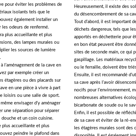
ave pour éviter les problèmes de
Heureusement, il existe des so
riaux isolants tels que le
du désencombrement de sa cav
pouvez également installer un
Tout d’abord, il est important d
er les odeurs de renfermé.
déchets dangereux, tels que les 
a plus accueillante et plus
apportés en déchetterie pour êt
nsions, des lampes murales ou
en bon état peuvent être donné
iplier les sources de lumière
sites de seconde main, ce qui p
.
gaspillage. Les matériaux recycl
r à l’aménagement de la cave en
ou le ferraille, doivent être tr
vez par exemple créer un
Ensuite, il est recommandé d’ut
s étagères ou des placards sur
sa cave après l’avoir désencom
ve en une pièce à vivre à part
nocifs pour l’environnement, mai
e loisirs ou une salle de sport.
nombreuses alternatives écologiq
z même envisager d’y aménager
bicarbonate de soude ou le sav
er une séparation pour séparer
Enfin, il est possible de réfléc
e douche et un coin cuisine.
de sa cave et éviter de la ré-
 plus accueillante et plus
les étagères murales sont des 
ouvez peindre le plafond dans
disponible. Il est également im