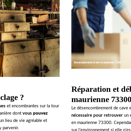
Réparation et déb
clage ?
maurienne 73300
ues
et encombrantes sur la tour
Le désencombrement de cave 
manière dont
vous
pouvez
nécessaire pour retrouver
un e
n lieu de vie agréable et
en maurienne 73300. Cependant,
y parvenir.
sur l’environnement si elle n’e