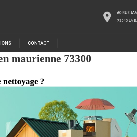
60 RUE JA
73540 LA B
TIONS
CONTACT
 en maurienne 73300
 nettoyage ?