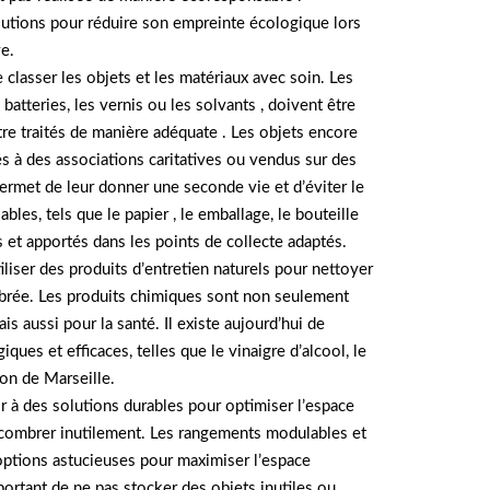
lutions pour réduire son empreinte écologique lors
e.
e classer les objets et les matériaux avec soin. Les
batteries, les vernis ou les solvants , doivent être
re traités de manière adéquate . Les objets encore
s à des associations caritatives ou vendus sur des
ermet de leur donner une seconde vie et d’éviter le
ables, tels que le papier , le emballage, le bouteille
iés et apportés dans les points de collecte adaptés.
iliser des produits d’entretien naturels pour nettoyer
brée. Les produits chimiques sont non seulement
s aussi pour la santé. Il existe aujourd’hui de
ues et efficaces, telles que le vinaigre d’alcool, le
on de Marseille.
hir à des solutions durables pour optimiser l’espace
encombrer inutilement. Les rangements modulables et
options astucieuses pour maximiser l’espace
portant de ne pas stocker des objets inutiles ou