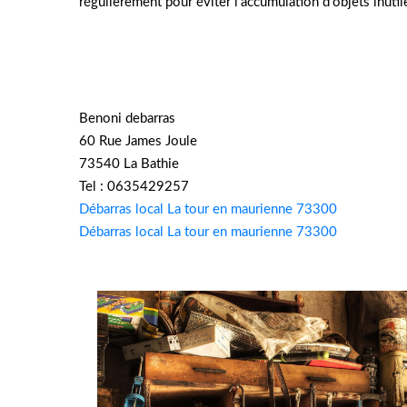
régulièrement pour éviter l’accumulation d’objets inutil
Benoni debarras
60 Rue James Joule
73540 La Bathie
Tel : 0635429257
Débarras local La tour en maurienne 73300
Débarras local La tour en maurienne 73300