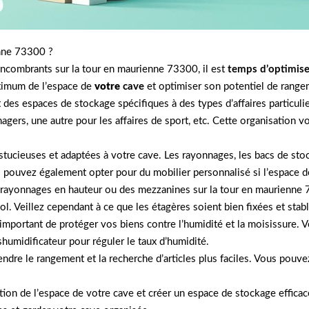
enne 73300 ?
 encombrants sur la tour en maurienne 73300, il est
temps d’optimis
aximum de l’espace de
votre
cave
et optimiser son potentiel de range
t des espaces de stockage spécifiques à des types d’affaires particu
nagers, une autre pour les affaires de sport, etc. Cette organisation 
stucieuses et adaptées à votre cave. Les rayonnages, les bacs de sto
 pouvez également opter pour du mobilier personnalisé si l’espace d
des rayonnages en hauteur ou des mezzanines sur la tour en maurienne
l. Veillez cependant à ce que les étagères soient bien fixées et stabl
t important de protéger vos biens contre l’humidité et la moisissure. 
shumidificateur pour réguler le taux d’humidité.
endre le rangement et la recherche d’articles plus faciles. Vous pouv
tion de l’espace de votre cave et créer un espace de stockage efficace