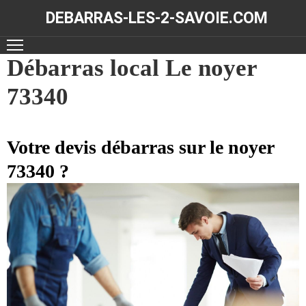
DEBARRAS-LES-2-SAVOIE.COM
ACCUEIL
Débarras local Le noyer
73340
DÉBARRAS
NOS
RÉALISATIONS
Votre devis débarras sur le noyer
73340 ?
CONTACT