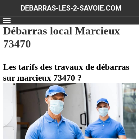
DEBARRAS-LES-2-SAVOIE.COM
ACCUEIL
Débarras local Marcieux
73470
DÉBARRAS
NOS
RÉALISATIONS
Les tarifs des travaux de débarras
sur marcieux 73470 ?
CONTACT