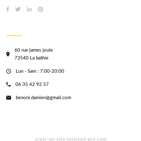
INFORMATION
60 rue james joule
73540 La bathie
Lun - Sam : 7:00-20:00
06 35 42 92 57
benoni.damien@gmail.com
creer-un-site-internet-pro.com