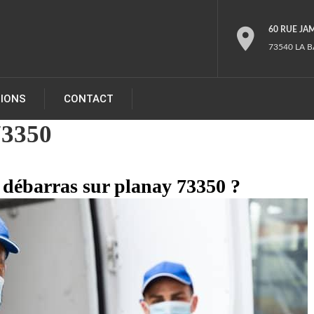
60 RUE JA
73540 LA B
TIONS
CONTACT
73350
s débarras sur planay 73350 ?