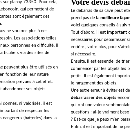
Votre devis déba
s sur planay 73350. Pour cela,
 Leboncoin, qui permettent de
Le débarras de sa cave peut êt
ocantes sont également des
prend pas de la
meilleure faço
n.
voici quelques conseils à suivr
nous ne voulons plus à des
Tout d’abord, il
est important
d
besoin. Les associations telles
nécessaires pour débarrasser s
 aux personnes en difficulté. Il
entière , voire plus, pour s’atte
rticuliers via des sites de
si nécessaire.
Ensuite, il est essentiel de trie
ne peuvent plus être utilisés en
commencer par les objets les p
s en fonction de leur nature
petits. Il est également importa
risation prévues à cet effet.
le rangement des objets.
ut abandonner ses objets
Une autre erreur à éviter est de
débarrasser des objets
encomb
 donnés, ni valorisés, il est
qui ont une valeur sentimentale
 important de respecter les
questions : ai-je vraiment besoi
s dangereux (batteries) dans la
? Est-ce que je peux m’en pass
Enfin, il est important de ne pas