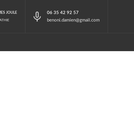
06 35 42 92 57
MES JOULE
benoni.damien@gmail.com
ATHIE