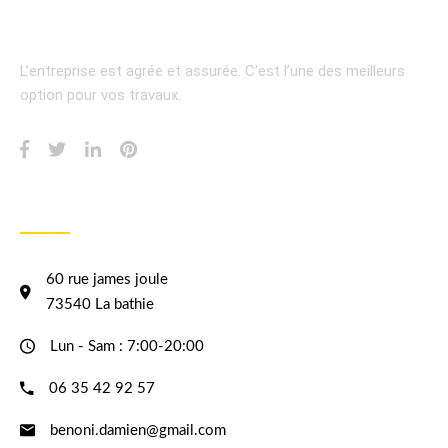
L’entreprise est agrée et assurée.
C’est l’une des meilleurs
option pour vos travaux.
INFORMATION
60 rue james joule
73540 La bathie
Lun - Sam : 7:00-20:00
06 35 42 92 57
benoni.damien@gmail.com