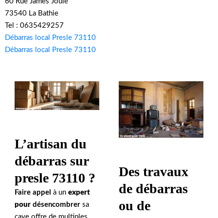
60 Rue James Joule
73540 La Bathie
Tel : 0635429257
Débarras local Presle 73110
Débarras local Presle 73110
L’artisan du
débarras sur
Des travaux
presle 73110 ?
de débarras
Faire appel
à un
expert
ou de
pour
désencombrer
sa
cave offre de multiples