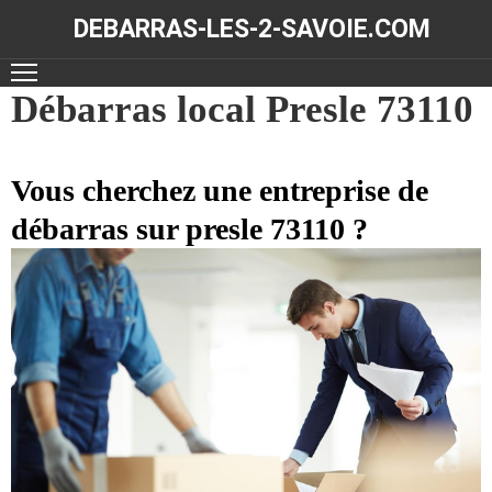
DEBARRAS-LES-2-SAVOIE.COM
ACCUEIL
Débarras local Presle 73110
DÉBARRAS
Vous cherchez une entreprise de
NOS
RÉALISATIONS
débarras sur presle 73110 ?
CONTACT