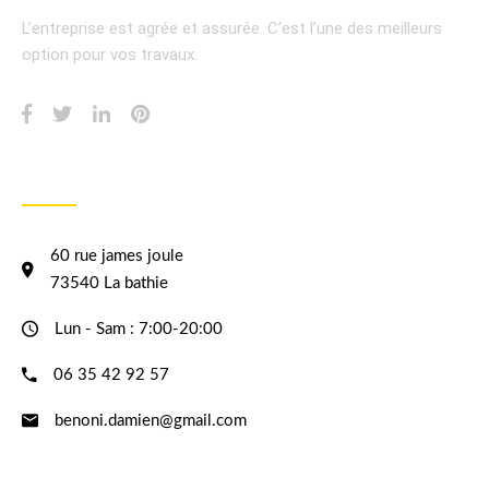
L’entreprise est agrée et assurée.
C’est l’une des meilleurs
option pour vos travaux.
INFORMATION
60 rue james joule
73540 La bathie
Lun - Sam : 7:00-20:00
06 35 42 92 57
benoni.damien@gmail.com