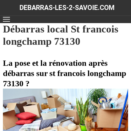
DEBARRAS-LES-2-SAVOIE.COM
ACCUEIL
Débarras local St francois
longchamp 73130
DÉBARRAS
NOS
RÉALISATIONS
La pose et la rénovation après
débarras sur st francois longchamp
CONTACT
73130 ?