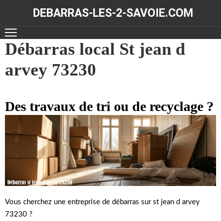
DEBARRAS-LES-2-SAVOIE.COM
ACCUEIL
Débarras local St jean d
arvey 73230
DÉBARRAS
NOS
RÉALISATIONS
Des travaux de tri ou de recyclage ?
CONTACT
Vous cherchez une entreprise de débarras sur st jean d arvey
73230 ?