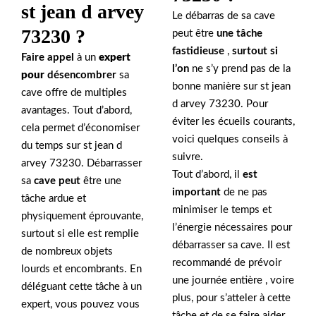
st jean d arvey
Le débarras de sa cave
73230 ?
peut être
une tâche
fastidieuse
,
surtout si
Faire appel
à un
expert
l’on
ne s’y prend pas de la
pour
désencombrer
sa
bonne manière sur st jean
cave offre de multiples
d arvey 73230. Pour
avantages. Tout d’abord,
éviter les écueils courants,
cela permet d’économiser
voici quelques conseils à
du temps sur st jean d
suivre.
arvey 73230. Débarrasser
Tout d’abord, il
est
sa
cave peut
être une
important
de ne pas
tâche ardue et
minimiser le temps et
physiquement éprouvante,
l’énergie nécessaires pour
surtout si elle est remplie
débarrasser sa cave. Il est
de nombreux objets
recommandé de prévoir
lourds et encombrants. En
une journée entière , voire
déléguant cette tâche à un
plus, pour s’atteler à cette
expert, vous pouvez vous
tâche et de se faire aider