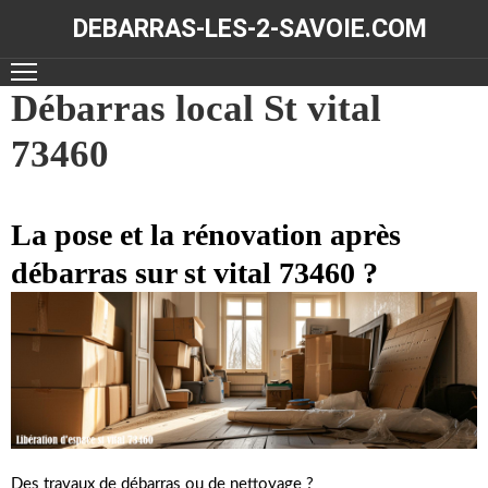
DEBARRAS-LES-2-SAVOIE.COM
ACCUEIL
Débarras local St vital
73460
DÉBARRAS
NOS
RÉALISATIONS
La pose et la rénovation après
débarras sur st vital 73460 ?
CONTACT
Des travaux de débarras ou de nettoyage ?