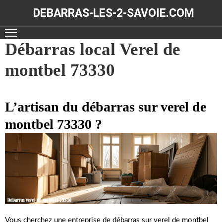
DEBARRAS-LES-2-SAVOIE.COM
ACCUEIL
Débarras local Verel de
montbel 73330
DÉBARRAS
NOS
RÉALISATIONS
L’artisan du débarras sur verel de
montbel 73330 ?
CONTACT
Vous cherchez une entreprise de débarras sur verel de montbel