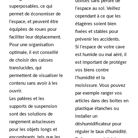
utilisés sans perdre de
superposables, ce qui
l’espace au sol. Veillez
permet de économiser de
cependant à ce que les
l’espace, et peuvent être
étagères soient bien
équipées de roues pour
fixées et stables pour
faciliter leur déplacement.
prévenir les accidents.
Pour une organisation
Si l’espace de votre cave
optimale, il est conseillé
est humide ou mal aéré, il
de choisir des caisses
est important de protéger
translucides, qui
vos biens contre
permettent de visualiser le
l’humidité et la
contenu sans avoir à les
moisissure. Vous pouvez
ouvrir.
par exemple ranger vos
Les patères et les
articles dans des boîtes en
supports de suspension
plastique étanches ou
sont des solutions de
installer un
rangement astucieuses
déshumidificateur pour
pour les objets longs et
réguler le taux d’humidité.
encombrants, tels que les