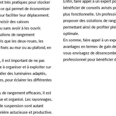
Enfin, faire appel à un expert 
t très pratiques pour stocker
bénéficier de conseils avisés p
, ce qui permet de économiser
plus fonctionnelle. Un profes
ur faciliter leur déplacement.
proposer des solutions de rang
hoisir des caisses
permettant ainsi de profiter pl
u sans avoir à les ouvrir.
optimale.
lutions de rangement
En somme, faire appel à un ex
ls que les deux-roues, les
avantages en termes de gain de te
 fixés au mur ou au plafond, en
vous envisagez de désencombrer
professionnel pour bénéficier d
 il est important de ne pas
e à organiser et à exploiter sur
ller des luminaires adaptés,
s, pour éclairer les différentes
de rangement efficaces, il est
ue et organisé. Les rayonnages,
 de suspension sont autant
nière astucieuse et productive.