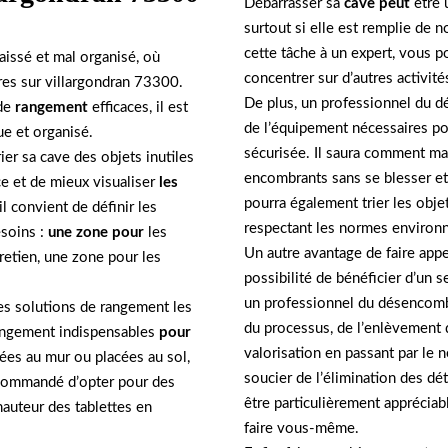
Débarrasser sa
cave peut
être 
surtout si elle est remplie de
cette tâche à un expert, vous p
issé et mal organisé, où
concentrer sur d’autres activité
res sur villargondran 73300.
De plus, un professionnel du d
 de
rangement
efficaces, il est
de l’équipement nécessaires pou
ue et organisé.
sécurisée. Il saura comment man
ier sa cave des objets inutiles
encombrants sans se blesser 
e et de mieux visualiser
les
pourra également trier les obje
l convient de définir les
respectant les normes environn
esoins :
une zone pour
les
Un autre avantage de faire app
retien, une zone pour les
possibilité de bénéficier d’un 
un professionnel du désencombr
les solutions de rangement les
du processus, de l’enlèvement d
rangement indispensables
pour
valorisation en passant par le 
ées au mur ou placées au sol,
soucier de l’élimination des dé
recommandé d’opter pour des
être particulièrement appréci
hauteur des tablettes en
faire vous-même.