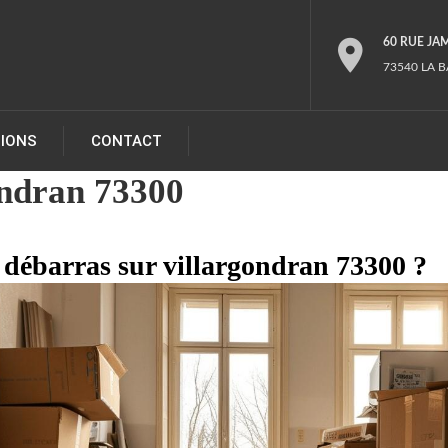
60 RUE JA
73540 LA B
TIONS
CONTACT
ondran 73300
s débarras sur villargondran 73300 ?