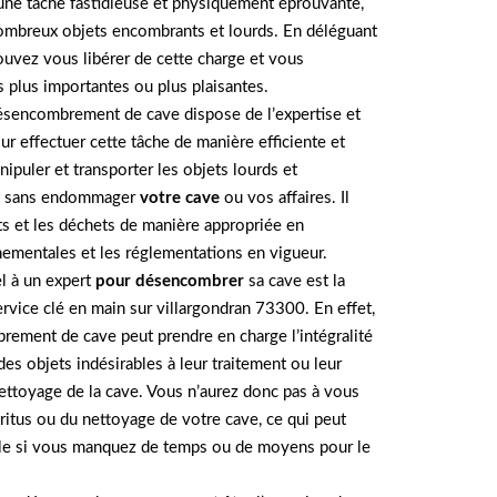
une tâche fastidieuse et physiquement éprouvante,
 nombreux objets encombrants et lourds. En déléguant
ouvez vous libérer de cette charge et vous
s plus importantes ou plus plaisantes.
ésencombrement de cave dispose de l’expertise et
r effectuer cette tâche de manière efficiente et
ipuler et transporter les objets lourds et
et sans endommager
votre cave
ou vos affaires. Il
ts et les déchets de manière appropriée en
ementales et les réglementations en vigueur.
el à un expert
pour désencombrer
sa cave est la
service clé en main sur villargondran 73300. En effet,
ement de cave peut prendre en charge l’intégralité
es objets indésirables à leur traitement ou leur
nettoyage de la cave. Vous n’aurez donc pas à vous
tritus ou du nettoyage de votre cave, ce qui peut
able si vous manquez de temps ou de moyens pour le