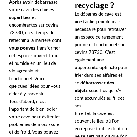
Après avoir débarrassé
recyclage ?
votre cave
des choses
Le débarras de cave
est
superflues
et
une tâche
pénible mais
encombrantes sur cevins
nécessaire pour retrouver
73730, il est temps de
un espace de rangement
réfléchir à la manière dont
propre et fonctionnel sur
vous
pouvez
transformer
cevins 73730. C’est
cet espace souvent froid
également une
et humide en un lieu de
opportunité optimale pour
vie agréable et
trier dans ses affaires et
fonctionnel. Voici
se
débarrasser
des
quelques idées pour vous
objets
superflus qui s’y
aider à y parvenir.
sont accumulés au fil des
Tout d’abord, il est
ans.
important de bien isoler
En effet, la cave est
votre cave pour éviter les
souvent le lieu où l’on
problèmes de moisissure
entrepose tout ce dont on
et de froid. Vous pouvez
ne se sert plus ou que l’on