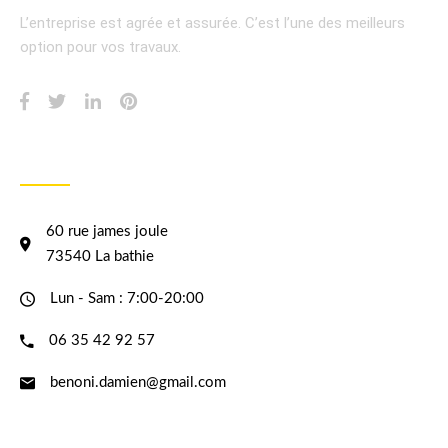
L’entreprise est agrée et assurée.
C’est l’une des meilleurs
option pour vos travaux.
INFORMATION
60 rue james joule
73540 La bathie
Lun - Sam : 7:00-20:00
06 35 42 92 57
benoni.damien@gmail.com