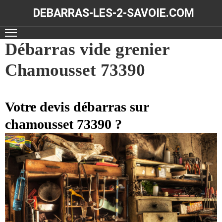
DEBARRAS-LES-2-SAVOIE.COM
ACCUEIL
Débarras vide grenier
Chamousset 73390
DÉBARRAS
NOS
RÉALISATIONS
Votre devis débarras sur
chamousset 73390 ?
CONTACT