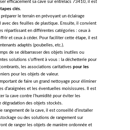
er efficacement sa cave sur entrelacs 73410, il est
étapes clés
.
e préparer le terrain en prévoyant un éclairage
l avec des feuilles de plastique. Ensuite, il convient
s répartissant en différentes catégories : ceux à
frir et ceux à céder. Pour faciliter cette étape, il est
enants adaptés (poubelles, etc.).
 temps de se débarrasser des objets inutiles ou
ntes solutions s’offrent à vous : la déchetterie pour
combrants, les associations caritatives
pour les
niers pour les objets de valeur.
t important de faire un grand nettoyage pour éliminer
es d’araignées et les éventuelles moisissures. Il est
r la cave contre l’humidité pour éviter les
 dégradation des objets stockés.
e rangement de la cave, il est conseillé d’installer
 stockage ou des solutions de rangement sur
ont de ranger les objets de manière ordonnée et