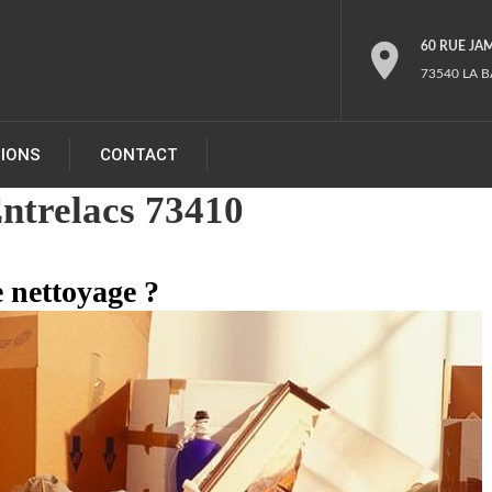
60 RUE JA
73540 LA B
TIONS
CONTACT
Entrelacs 73410
 nettoyage ?