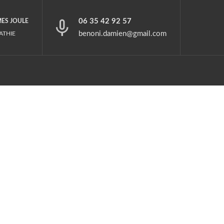
06 35 42 92 57
MES JOULE
benoni.damien@gmail.com
ATHIE