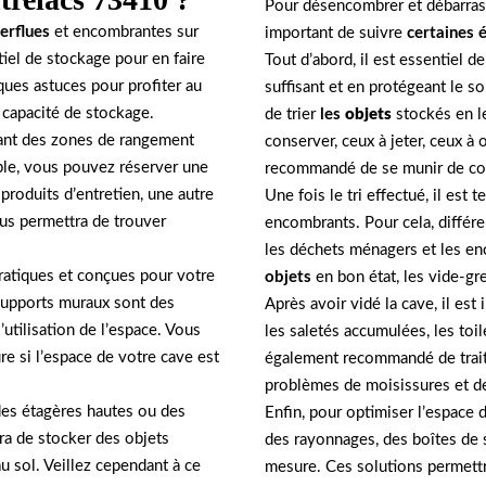
Pour désencombrer et débarrass
erflues
et encombrantes sur
important de suivre
certaines 
iel de stockage pour en faire
Tout d’abord, il est essentiel d
ques astuces pour profiter au
suffisant et en protégeant le so
capacité de stockage.
de trier
les
objets
stockés en le
réant des zones de rangement
conserver, ceux à jeter, ceux à of
mple, vous pouvez réserver une
recommandé de se munir de cont
 produits d’entretien, une autre
Une fois le tri effectué, il est
ous permettra de trouver
encombrants. Pour cela, différe
les déchets ménagers et les en
ratiques et conçues pour votre
objets
en bon état, les vide-gre
 supports muraux sont des
Après avoir vidé la cave, il es
utilisation de l’espace. Vous
les saletés accumulées, les toil
 si l’espace de votre cave est
également recommandé de traite
problèmes de moisissures et de
 des étagères hautes ou des
Enfin, pour optimiser l’espace d
a de stocker des objets
des rayonnages, des boîtes de
u sol. Veillez cependant à ce
mesure. Ces solutions permettr