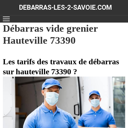
DEBARRAS-LES-2-SAVOIE.COM
ACCUEIL
Débarras vide grenier
Hauteville 73390
DÉBARRAS
NOS
RÉALISATIONS
Les tarifs des travaux de débarras
sur hauteville 73390 ?
CONTACT